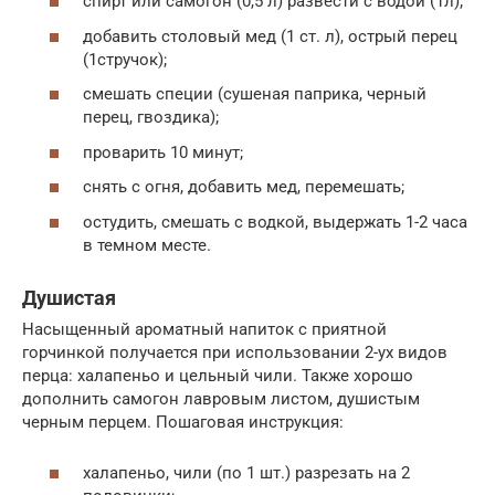
спирт или самогон (0,5 л) развести с водой (1л);
добавить столовый мед (1 ст. л), острый перец
(1стручок);
смешать специи (сушеная паприка, черный
перец, гвоздика);
проварить 10 минут;
снять с огня, добавить мед, перемешать;
остудить, смешать с водкой, выдержать 1-2 часа
в темном месте.
Душистая
Насыщенный ароматный напиток с приятной
горчинкой получается при использовании 2-ух видов
перца: халапеньо и цельный чили. Также хорошо
дополнить самогон лавровым листом, душистым
черным перцем. Пошаговая инструкция:
халапеньо, чили (по 1 шт.) разрезать на 2