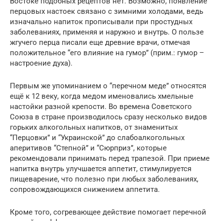
Востоке подобных рецептов нет. Возможно, появление
перцовых настоек связано с зимними холодами, ведь
изначально напиток прописывали при простудных
заболеваниях, применяя и наружно и внутрь. О пользе
жгучего перца писали еще древние врачи, отмечая
положительное “его влияние на гумор” (прим.: гумор –
настроение духа).
Первым же упоминанием о “перечном меде” относятся
ещё к 12 веку, когда медом именовались хмельные
настойки разной крепости. Во времена Советского
Союза в стране производилось сразу несколько видов
горьких алкогольных напитков, от знаменитых
“Перцовки” и “Украинской” до слабоалкогольных
аперитивов “Степной” и “Сюрприз”, которые
рекомендовали принимать перед трапезой. При приеме
напитка внутрь улучшается аппетит, стимулируется
пищеварение, что полезно при любых заболеваниях,
сопровождающихся снижением аппетита.
Кроме того, согревающее действие помогает перечной