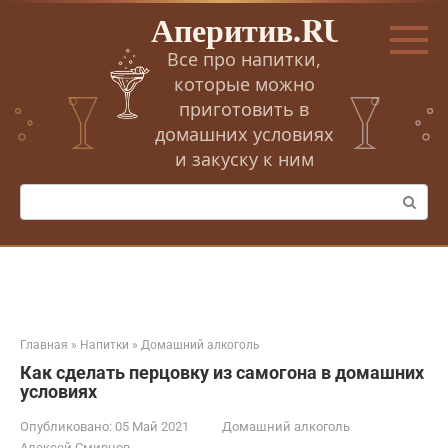
Перейти
Аперитив.RU
к
контенту
Все про напитки,
которые можно
приготовить в
домашних условиях
и закуску к ним
Поиск:
Главная
»
Напитки
»
Домашний алкоголь
Как сделать перцовку из самогона в домашних
условиях
Опубликовано:
05 Май 2021
Домашний алкоголь
Алексей Смирнов