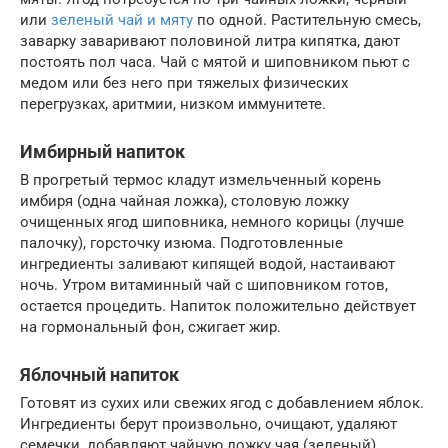
или
зеленый чай и мяту
по одной. Растительную смесь,
заварку заваривают половиной литра кипятка, дают
постоять пол часа. Чай с мятой и шиповником пьют с
медом или без него при тяжелых физических
перегрузках, аритмии, низком иммунитете.
Имбирный напиток
В прогретый термос кладут измельченный корень
имбиря (одна чайная ложка), столовую ложку
очищенных ягод шиповника, немного корицы (лучше
палочку), горсточку изюма. Подготовленные
ингредиенты заливают кипящей водой, настаивают
ночь. Утром витаминный чай с шиповником готов,
остается процедить. Напиток положительно действует
на гормональный фон, сжигает жир.
Яблочный напиток
Готовят из сухих или свежих ягод с добавлением яблок.
Ингредиенты берут произвольно, очищают, удаляют
семечки, добавляют чайную ложку чая (зеленый),