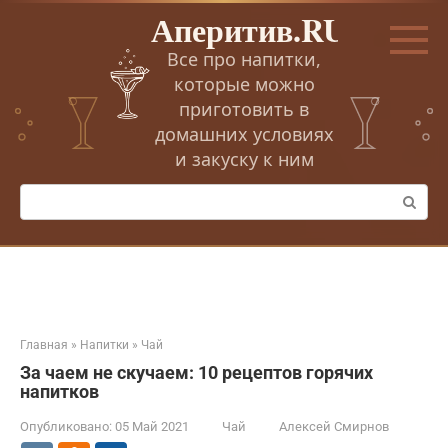
Перейти
Аперитив.RU
к
контенту
Все про напитки,
которые можно
приготовить в
домашних условиях
и закуску к ним
Поиск:
Главная
»
Напитки
»
Чай
За чаем не скучаем: 10 рецептов горячих
напитков
Опубликовано:
05 Май 2021
Чай
Алексей Смирнов