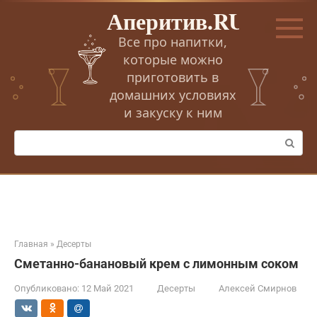
Перейти
Аперитив.RU
к
контенту
Все про напитки,
которые можно
приготовить в
домашних условиях
и закуску к ним
Поиск:
Главная
»
Десерты
Сметанно-банановый крем с лимонным соком
Опубликовано:
12 Май 2021
Десерты
Алексей Смирнов