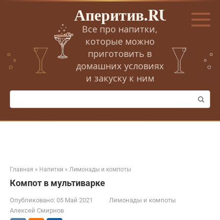
Перейти
Аперитив.RU
к
контенту
Все про напитки,
которые можно
приготовить в
домашних условиях
и закуску к ним
Поиск:
Главная
»
Напитки
»
Лимонады и компоты
Компот в мультиварке
Опубликовано:
05 Май 2021
Лимонады и компоты
Алексей Смирнов