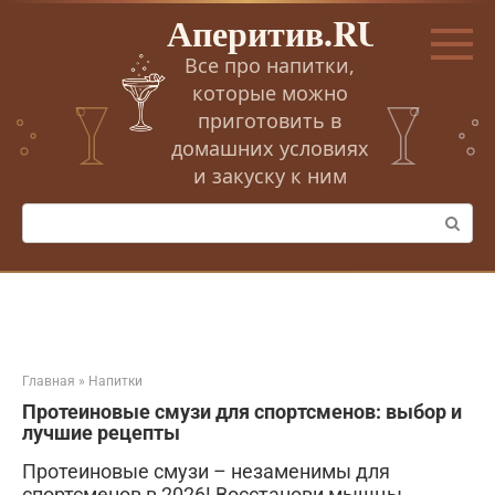
Перейти
Аперитив.RU
к
контенту
Все про напитки,
которые можно
приготовить в
домашних условиях
и закуску к ним
Поиск:
Главная
»
Напитки
Протеиновые смузи для спортсменов: выбор и
лучшие рецепты
Протеиновые смузи – незаменимы для
спортсменов в 2026! Восстанови мышцы,