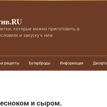
тив.RU
питки, которые можно приготовить в
словиях и закуску к ним
ые рецепты
Бутерброды
Информация
Десерт
чесноком и сыром.