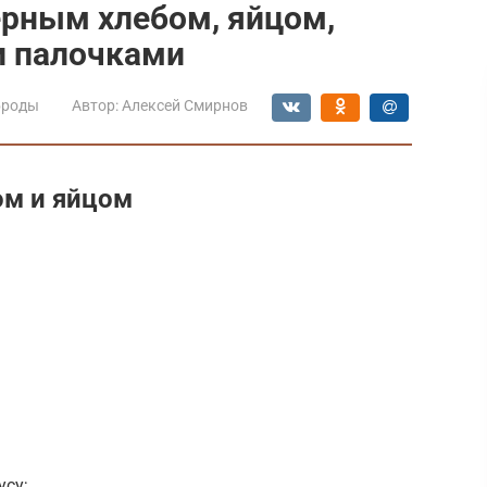
ерным хлебом, яйцом,
и палочками
броды
Автор:
Алексей Смирнов
ом и яйцом
усу;