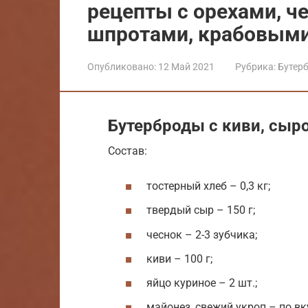
рецепты с орехами, ч
шпротами, крабовым
Опубликовано:
12 Май 2021
Рубрика:
Бутер
Бутерброды с киви, сыр
Состав:
тостерный хлеб – 0,3 кг;
твердый сыр – 150 г;
чеснок – 2-3 зубчика;
киви – 100 г;
яйцо куриное – 2 шт.;
майонез, свежий укроп – по вк