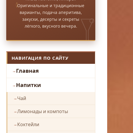
Оригинальные и традиционные
варианты, подача аперитива,
закуски, десерты и секреты
лёгкого, вкусного вечера.
НАВИГАЦИЯ ПО САЙТУ
Главная
Напитки
Чай
Лимонады и компоты
Коктейли