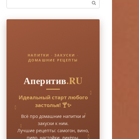
Поиск:
НАПИТКИ · ЗАКУСКИ ·
ДОМАШНИЕ РЕЦЕПТЫ
Аперитив
.RU
Идеальный старт любого
застолья! 🍸✨
Всё про домашние напитки и
закуски к ним.
Лучшие рецепты: самогон, вино,
пиво, настойки, ликёры.