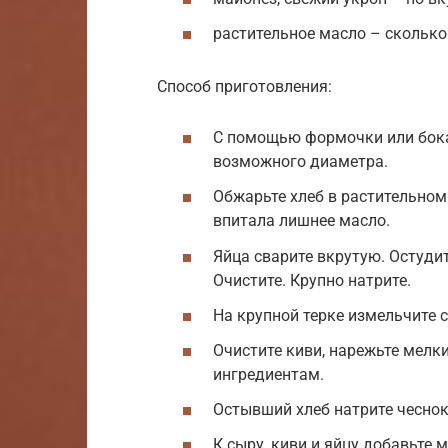
растительное масло – сколько
Способ приготовления:
С помощью формочки или бока
возможного диаметра.
Обжарьте хлеб в растительном
впитала лишнее масло.
Яйца сварите вкрутую. Остудит
Очистите. Крупно натрите.
На крупной терке измельчите с
Очистите киви, нарежьте мелк
ингредиентам.
Остывший хлеб натрите чеснок
К сыру, киви и яйцу добавьте 