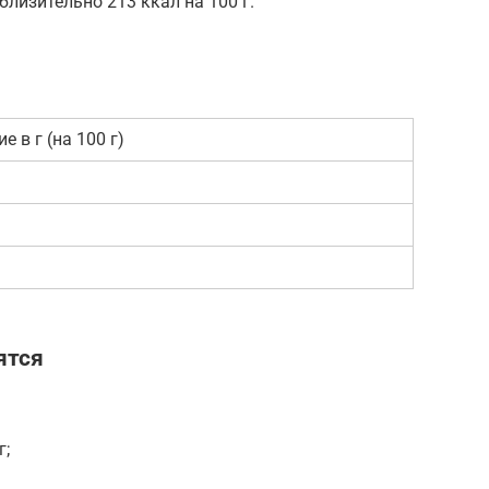
лизительно 213 ккал на 100 г.
е в г (на 100 г)
ятся
г;