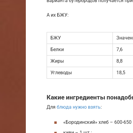
варианта бутербродов получается приб
А их БЖУ:
БЖУ
Значени
Белки
7,6
Жиры
8,8
Углеводы
18,5
Какие ингредиенты понадоб
Для
блюда нужно взять
:
«Бородинский» хлеб – 600-650 
киви – 1 шт.;