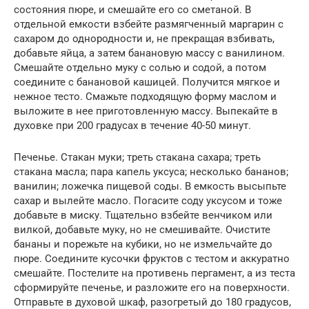
состояния пюре, и смешайте его со сметаной. В
отдельной емкости взбейте размягченный маргарин с
сахаром до однородности и, не прекращая взбивать,
добавьте яйца, а затем банановую массу с ванилином.
Смешайте отдельно муку с солью и содой, а потом
соедините с банановой кашицей. Получится мягкое и
нежное тесто. Смажьте подходящую форму маслом и
выложите в нее приготовленную массу. Выпекайте в
духовке при 200 градусах в течение 40-50 минут.
Печенье. Стакан муки; треть стакана сахара; треть
стакана масла; пара капель уксуса; несколько бананов;
ванилин; ложечка пищевой соды. В емкость высыпьте
сахар и вылейте масло. Погасите соду уксусом и тоже
добавьте в миску. Тщательно взбейте венчиком или
вилкой, добавьте муку, но не смешивайте. Очистите
бананы и порежьте на кубики, но не измельчайте до
пюре. Соедините кусочки фруктов с тестом и аккуратно
смешайте. Постелите на противень пергамент, а из теста
сформируйте печенье, и разложите его на поверхности.
Отправьте в духовой шкаф, разогретый до 180 градусов,