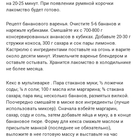
на 20-25 минут. При появлении румяной корочки
лакомство будет готово.
Рецепт бананового варенья. Очистите 5-6 бананов и
нарежьте кубиками. Смешайте их с 700-800 г
консервированных ананасов в кубиках. Добавьте 20-30 г
стружки кокоса, 300 г сахара и сок пары лимонов.
Кастрюлю с ингредиентами поставьте на огонь и варите
около десяти минут. Измельчите варенье блендером и
оставьте остывать. Хранится лакомство в холодильнике
не более месяца.
Кекс в мультиварке . Пара стаканов муки; ½ ложечки
соды; ¼ л соли; 100 г масла или маргарина; ¾ стакана
сахара; пара яиц; несколько бананов, размятых вилкой.
Поочередно смешайте в миске все ингредиенты (лучше
использовать миксер). Сначала взбейте маргарин,
сахар, соду и соль, затем добавьте яйца и муку, а в конце
банановое пюре. Форму для кекса смажьте маслом и
присыпьте манкой (последнее не обязательно),
выложите в нее готовую массу и выставьте на час