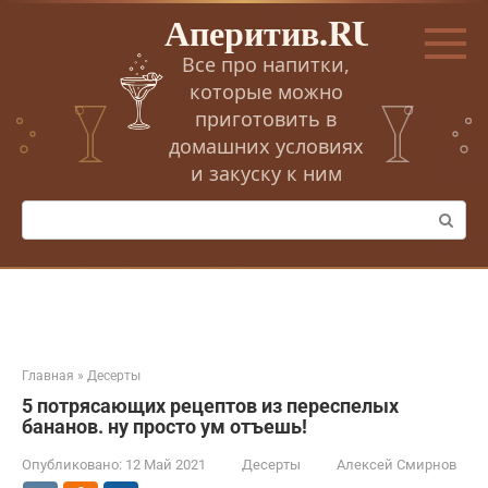
Перейти
Аперитив.RU
к
контенту
Все про напитки,
которые можно
приготовить в
домашних условиях
и закуску к ним
Поиск:
Главная
»
Десерты
5 потрясающих рецептов из переспелых
бананов. ну просто ум отъешь!
Опубликовано:
12 Май 2021
Десерты
Алексей Смирнов