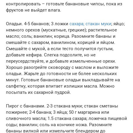
контролировать – готовьте банановые чипсы, пока из
фруктов не выйдет влага.
Оладьи. 4-5 бананов; 3 ложки
сахара; стакан муки
; яйцо;
немного орехов (мускатные, грецкие); растительное
масло; соль; ванилин; корица. Разомните бананы и
смешайте с сахаром, ванилином, корицей и яйцом.
Смешайте с мукой, а если тесто получится густым,
добавьте кефира. Слегка подсолите, но не
переусердствуйте, и добавьте измельченные орехи.
Хорошо разогрейте сковороду с маслом и выложите
оладьи. Жарьте до готовности не более нескольких
минут. Готовые банановые оладьи выкладывайте на
салфетку, которая впитает излишки масла. Можно
посыпать их сахарной пудрой.
Пирог с бананами. 2-3 стакана муки; стакан сметаны
пожирнее; 2-4 банана; 3 яйца; 50 г маргарина или
сливочного масла; 1.5 стакана сахара; ложечка пищевой
соды; ванилин; соль на кончике ножа. Разомните
бананы вилкой или измельчите блендером до