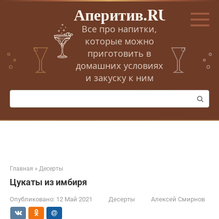
Перейти
Аперитив.RU
к
контенту
Все про напитки,
которые можно
приготовить в
домашних условиях
и закуску к ним
Поиск:
Главная
»
Десерты
Цукаты из имбиря
Опубликовано:
12 Май 2021
Десерты
Алексей Смирнов